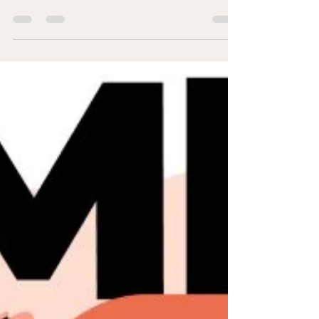
Empregabilidade Pós-MBA: O Caminho Para o
Sucesso Profissional A busca por empregabilidade
pós-MBA é um dos principais motivadores para...