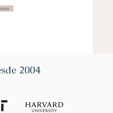
iação
sde 2004