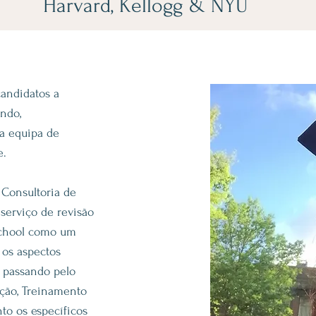
Harvard, Kellogg & NYU
andidatos a
ndo,
 a equipa de
e.
Consultoria de
serviço de revisão
School como um
 os aspectos
, passando pelo
ção, Treinamento
anto os específicos