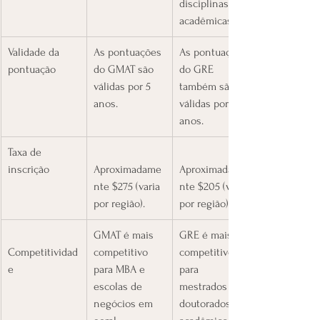
disciplinas 
acadêmicas. 
​Validade da 
​As pontuações 
​As pontuações 
pontuação
do GMAT são 
do GRE 
válidas por 5 
também são 
anos.
válidas por 5 
anos.
​Taxa de 
inscrição
Aproximadame
Aproximadame
nte $275 (varia 
nte $205 (varia 
por região).
por região).
​GMAT é mais 
​GRE é mais 
Competitividad
competitivo 
competitivo 
e
para MBA e 
para 
escolas de 
mestrados e 
negócios em 
doutorados 