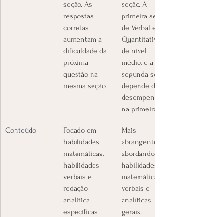
seção. As 
seção. A 
respostas 
primeira seção 
corretas 
de Verbal e 
aumentam a 
Quantitativo é 
dificuldade da 
de nível 
próxima 
médio, e a 
questão na 
segunda seção 
mesma seção.
depende do 
desempenho 
na primeira.
Conteúdo
​Focado em 
​Mais 
habilidades 
abrangente, 
matemáticas, 
abordando 
habilidades 
habilidades 
verbais e 
matemáticas, 
redação 
verbais e 
analítica 
analíticas 
específicas 
gerais.