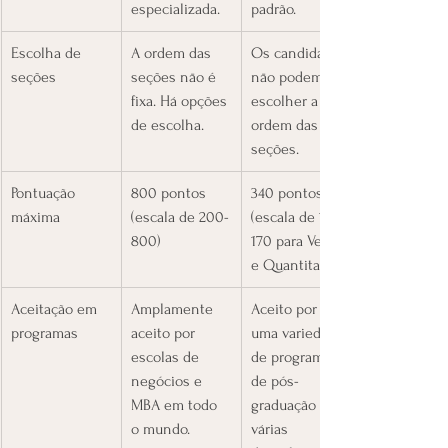
especializada.
padrão.
​Escolha de 
​A ordem das 
​Os candidatos 
seções
seções nāo é 
nāo podem 
fixa. Há opções 
escolher a 
de escolha.
ordem das 
seções.
​Pontuação 
​800 pontos 
​340 pontos 
máxima
(escala de 200-
(escala de 130-
800)
170 para Verbal 
e Quantitativo)
​Aceitação em 
​Amplamente 
​Aceito por 
programas
aceito por 
uma variedade 
escolas de 
de programas 
negócios e 
de pós-
MBA em todo 
graduação em 
o mundo.
várias 