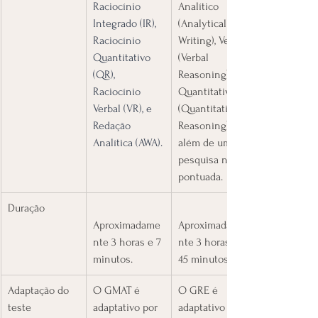
Raciocínio 
Analítico 
Integrado (IR), 
(Analytical 
Raciocínio 
Writing), Verbal 
Quantitativo 
(Verbal 
(QR), 
Reasoning), 
Raciocínio 
Quantitativo 
Verbal (VR), e 
(Quantitative 
Redação 
Reasoning), 
Analítica (AWA).
além de uma 
pesquisa não 
pontuada.
​Duração
Aproximadame
Aproximadame
nte 3 horas e 7 
nte 3 horas e 
minutos.
45 minutos.
​Adaptação do 
​O GMAT é 
​O GRE é 
teste
adaptativo por 
adaptativo por 