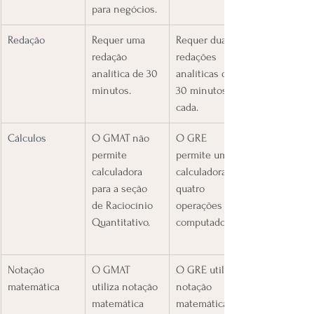
para negócios.
Redação
​Requer uma 
​Requer duas 
redação 
redações 
analítica de 30 
analíticas de 
minutos.
30 minutos 
cada.
Cálculos
​O GMAT não 
​O GRE 
permite 
permite uma 
calculadora 
calculadora de 
para a seção 
quatro 
de Raciocínio 
operações no 
Quantitativo.    
computador.
​Notação 
​O GMAT 
​O GRE utiliza 
matemática
utiliza notação 
notação 
matemática 
matemática 