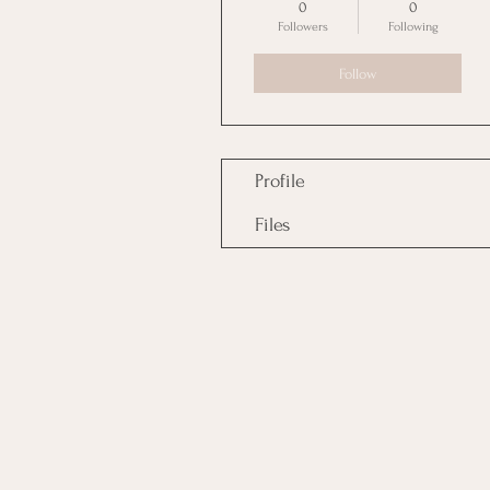
0
0
Followers
Following
Follow
Profile
Files