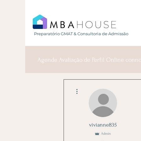
Preparatório GMAT & Consultoria de Admissão
Agende Avaliação de Perfil Online conn
More actions
vivianne835
Admin