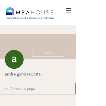
Preparatório GMAT & Consultoria de Admissão
More actions
Follow
andre garciaecosta