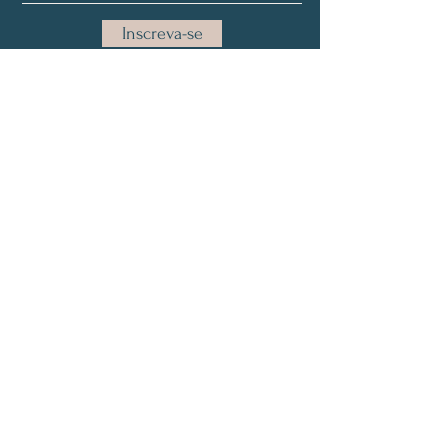
Inscreva-se
Sobre Nos
Curso GMAT
Consultoria MBA
Blog
Email:
info@gmat.pt
50 R. Alexandre Herculano