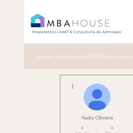
Preparatório GMAT & Consultoria de Admissão
Agende Avaliação de Perfil Online conn
More actions
Nadia Oliveira
0
0