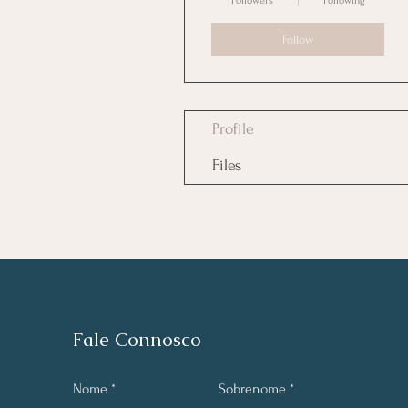
Followers
Following
Follow
Profile
Files
Fale Connosco
Nome
Sobrenome